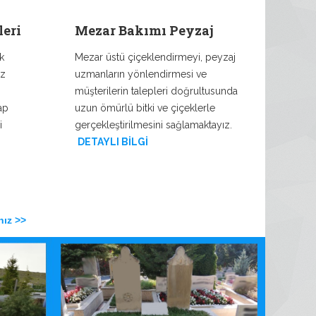
eri
Mezar Bakımı Peyzaj
k
Mezar üstü çiçeklendirmeyi, peyzaj
ız
uzmanların yönlendirmesi ve
müşterilerin talepleri doğrultusunda
ap
uzun ömürlü bitki ve çiçeklerle
i
gerçekleştirilmesini sağlamaktayız.
DETAYLI BİLGİ
nız >>