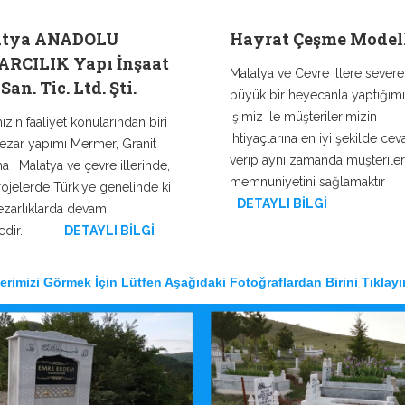
atya ANADOLU
Hayrat Çeşme Modell
RCILIK Yapı İnşaat
Malatya ve Cevre illere severe
San. Tic. Ltd. Şti.
büyük bir heyecanla yaptığım
işimiz ile müşterilerimizin
zın faaliyet konularından biri
ihtiyaçlarına en iyi şekilde cev
ezar yapımı Mermer, Granit
verip aynı zamanda müşteriler
 , Malatya ve çevre illerinde,
memnuniyetini sağlamaktır
ojelerde Türkiye genelinde ki
DETAYLI BİLGİ
zarlıklarda devam
dir.
DETAYLI BİLGİ
erimizi Görmek İçin Lütfen Aşağıdaki Fotoğraflardan Birini Tıklayı