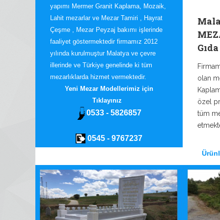
yapımı Mermer Granit Kaplama, Mozaik,
Lahit mezarlar ve Mezar Tamiri , Hayrat
Mal
Çeşme , Mezar Peyzaj bakımı işlerinde
MEZA
faaliyet göstermektedir firmamız 2012
Gıda 
yılında kurulmuştur Malatya ve çevre
illerinde ve Türkiye genelinde ki tüm
Firmamı
mezarlıklarda hizmet vermektedir.
olan m
Yeni Mezar Modellerimiz için
Kaplama
Tıklayınız
özel pr
0533 - 5826857
tüm me
etmekte
0545 - 9767237
Ürünl