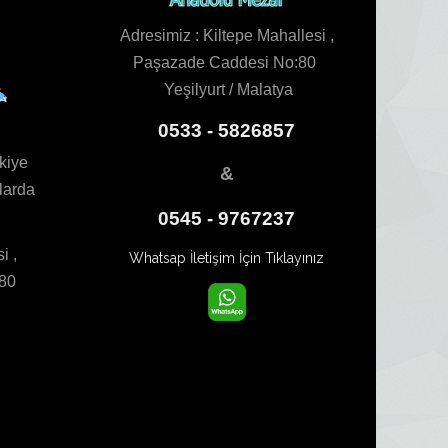
Adresimiz : Kiltepe Mahallesi ,
Paşazade Caddesi No:80
Yeşilyurt / Malatya
0533 - 5826857
kiye
&
larda
0545 - 9767237
i ,
Whatsap İletişim İçin Tıklayınız
:80