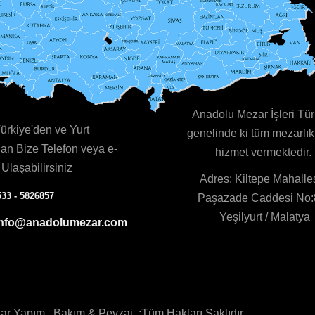
Anadolu Mezar İşleri Tür
rkiye'den ve Yurt
genelinde ki tüm mezarlık
an Bize Telefon veya e-
hizmet vermektedir.
 Ulaşabilirsiniz
Adres: Kiltepe Mahalles
533 - 5826857
Paşazade Caddesi No
Yeşilyurt / Malatya
info@anadolumezar.com
 Yapım , Bakım & Peyzaj ;Tüm Hakları Saklıdır.